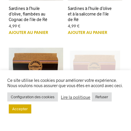
Sardines à l’huile
Sardines à l’huile d’olive
d’olive, flambées au
et à la salicorne de l’ile
Cognac de l’ile de Ré
de Ré
4,99
€
4,99
€
AJOUTER AU PANIER
AJOUTER AU PANIER
Ce site utilise les cookies pour améliorer votre expérience.
Nous voulons nous assurer que vous êtes en accord avec ceci.
Lire la politique
Configuration des cookies
Refuser
Sardines à l’huile d’olive
Sardines à l’huile d’olive
et à la pomme de terre
et au jambon de
Accepter
de l’ile de Ré
Vendée
4,99
€
4,99
€
AJOUTER AU PANIER
AJOUTER AU PANIER